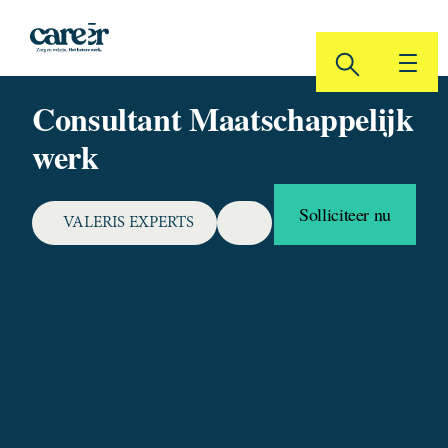
Ga
naar
de
zoeken
inhoud
Consultant Maatschappelijk
werk
Solliciteer nu
VALERIS EXPERTS