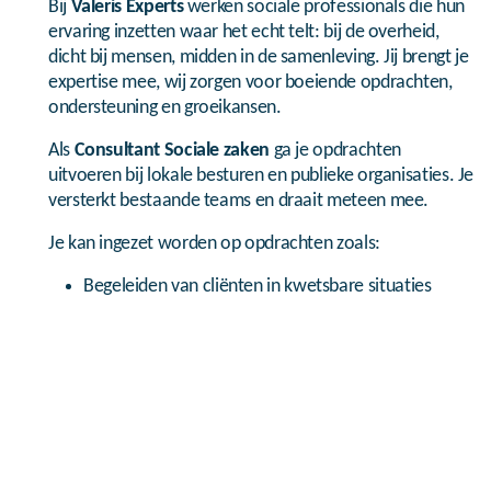
Bij
Valeris Experts
werken sociale professionals die hun
ervaring inzetten waar het echt telt: bij de overheid,
dicht bij mensen, midden in de samenleving. Jij brengt je
expertise mee, wij zorgen voor boeiende opdrachten,
ondersteuning en groeikansen.
Als
Consultant Sociale zaken
ga je opdrachten
uitvoeren bij lokale besturen en publieke organisaties. Je
versterkt bestaande teams en draait meteen mee.
Je kan ingezet worden op opdrachten zoals:
Begeleiden van cliënten in kwetsbare situaties
Behandelen en opvolgen van sociale en financiële
dossiers
Ondersteuning bij leefloon, aanvullende steun en
budgettrajecten
Meewerken aan projecten rond welzijn, armoede
en sociale inclusie
Je ervaring delen met collega’s en teams bij de klant